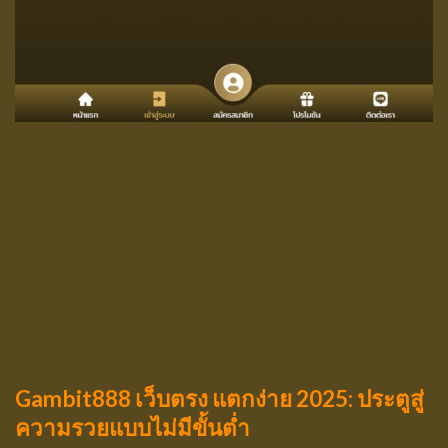
Gambit888 เว็บตรง แตกง่าย 2025: ประตูสู่
ความรวยแบบไม่มีขั้นต่ำ