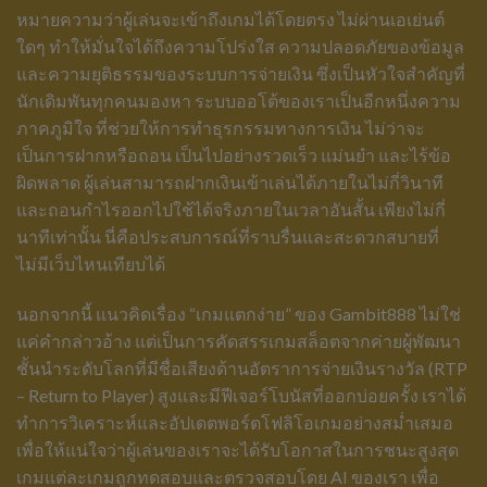
หมายความว่าผู้เล่นจะเข้าถึงเกมได้โดยตรง ไม่ผ่านเอเย่นต์
ใดๆ ทำให้มั่นใจได้ถึงความโปร่งใส ความปลอดภัยของข้อมูล
และความยุติธรรมของระบบการจ่ายเงิน ซึ่งเป็นหัวใจสำคัญที่
นักเดิมพันทุกคนมองหา ระบบออโต้ของเราเป็นอีกหนึ่งความ
ภาคภูมิใจ ที่ช่วยให้การทำธุรกรรมทางการเงิน ไม่ว่าจะ
เป็นการฝากหรือถอน เป็นไปอย่างรวดเร็ว แม่นยำ และไร้ข้อ
ผิดพลาด ผู้เล่นสามารถฝากเงินเข้าเล่นได้ภายในไม่กี่วินาที
และถอนกำไรออกไปใช้ได้จริงภายในเวลาอันสั้น เพียงไม่กี่
นาทีเท่านั้น นี่คือประสบการณ์ที่ราบรื่นและสะดวกสบายที่
ไม่มีเว็บไหนเทียบได้
นอกจากนี้ แนวคิดเรื่อง “เกมแตกง่าย” ของ Gambit888 ไม่ใช่
แค่คำกล่าวอ้าง แต่เป็นการคัดสรรเกมสล็อตจากค่ายผู้พัฒนา
ชั้นนำระดับโลกที่มีชื่อเสียงด้านอัตราการจ่ายเงินรางวัล (RTP
– Return to Player) สูงและมีฟีเจอร์โบนัสที่ออกบ่อยครั้ง เราได้
ทำการวิเคราะห์และอัปเดตพอร์ตโฟลิโอเกมอย่างสม่ำเสมอ
เพื่อให้แน่ใจว่าผู้เล่นของเราจะได้รับโอกาสในการชนะสูงสุด
เกมแต่ละเกมถูกทดสอบและตรวจสอบโดย AI ของเรา เพื่อ