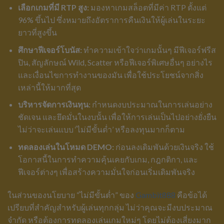
เลือกเกมที่มี RTP สูง:
มองหาเกมสล็อตที่มีค่า RTP ตั้งแต่
96% ขึ้นไป ซึ่งหมายถึงอัตราการคืนเงินให้ผู้เล่นในระยะ
ยาวที่สูงขึ้น
ศึกษาฟีเจอร์โบนัส:
ทำความเข้าใจว่าเกมนั้นๆ มีฟีเจอร์ฟรีส
ปิน, สัญลักษณ์ Wild, Scatter หรือฟีเจอร์พิเศษอื่นๆ อย่างไร
และเงื่อนไขการทำงานของมัน เพื่อใช้ประโยชน์จากสิ่ง
เหล่านี้ให้มากที่สุด
บริหารจัดการเงินทุน:
กำหนดงบประมาณในการเล่นอย่าง
ชัดเจน และยึดมั่นในงบนั้น เพื่อให้การเล่นเป็นไปอย่างยั่งยืน
ไม่ว่าจะเล่นแบบ ‘ไม่มีขั้นต่ำ’ หรือลงทุนมากก็ตาม
ทดลองเล่นในโหมด DEMO:
ก่อนลงเดิมพันด้วยเงินจริง ใช้
โอกาสนี้ในการทำความคุ้นเคยกับเกม, กฎกติกา, และ
ฟีเจอร์ต่างๆ เพื่อสร้างความมั่นใจก่อนเริ่มเดิมพันจริง
ในส่วนของนโยบาย “ไม่มีขั้นต่ำ” ของ
Gambit888
คือข้อได้
เปรียบที่สำคัญสำหรับผู้เล่นทุกกลุ่ม ไม่ว่าคุณจะมีงบประมาณ
จำกัด หรือต้องการทดลองเล่นเกมใหม่ๆ โดยไม่ต้องเสี่ยงมาก