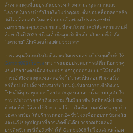
ค้นหาสมดุลที่สมบูรณ์แบบระหว่างความสนุกสนานและ
โอกาสในการทำกำไรจริง ไม่ว่าคุณจะชื่นชอบสล็อตคลาสสิก,
วิดีโอสล็อตสมัยใหม่ หรือเกมแจ็คพอตโปรเกรสซีฟ ที่
Gambit888 คุณจะพบกับเกมที่ตอบโจทย์และให้ผลตอบแทนที่
คุ้มค่าในปี 2025 พร้อมทั้งข้อมูลเชิงลึกเกี่ยวกับเกมที่กำลัง
“แตกง่าย” เป็นพิเศษในแต่ละช่วงเวลา
การลงทุนในเทคโนโลยีและนวัตกรรมอย่างไม่หยุดยั้ง ทำให้
Gambit888 เว็บตรง
สามารถมอบประสบการณ์ที่เหนือกว่าคู่
แข่งได้อย่างต่อเนื่อง ระบบของเราถูกออกแบบมาให้รองรับ
การเข้าถึงจากทุกแพลตฟอร์ม ไม่ว่าจะเป็นคอมพิวเตอร์เด
สก์ท็อป แท็บเล็ต หรือสมาร์ทโฟน ผู้เล่นสามารถเข้าถึงเกม
โปรดได้ทุกที่ทุกเวลาโดยไม่สะดุด นอกจากนี้ ความมุ่งมั่นใน
การให้บริการลูกค้าด้วยความเป็นมืออาชีพ คืออีกหนึ่งปัจจัย
สำคัญที่ทำให้เราได้รับความไว้วางใจ ทีมงานสนับสนุนลูกค้า
ของเราพร้อมให้บริการตลอด 24 ชั่วโมง เพื่อตอบทุกข้อสงสัย
และแก้ไขทุกปัญหาที่อาจเกิดขึ้นได้อย่างรวดเร็วและมี
ประสิทธิภาพ นี่คือสิ่งที่ทำให้ Gambit888 ไม่ใช่แค่เว็บสล็อต