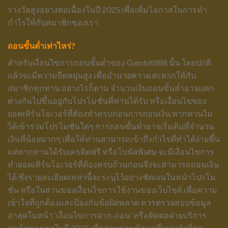
รางวัลสูงอย่างต่อเนื่องในปี 2025 เพื่อเพิ่มโอกาสในการทำ
กำไรให้กับสมาชิกของเรา
ถอนขั้นต่ำเท่าไหร่?
สำหรับเงื่อนไขการถอนขั้นต่ำของ Gambit888 นั้น โดยปกติ
แล้วจะมีความยืดหยุ่นสูง เพื่ออำนวยความสะดวกให้กับ
สมาชิกทุกท่าน อย่างไรก็ตาม จำนวนเงินถอนขั้นต่ำอาจแตก
ต่างกันไปขึ้นอยู่กับโปรโมชั่นที่ท่านได้รับ หรือเงื่อนไขของ
ยอดเทิร์นโอเวอร์ที่ต้องทำครบก่อนการถอนเงิน หากท่านไม่
ได้เข้าร่วมโปรโมชั่นใดๆ การถอนขั้นต่ำอาจเริ่มต้นที่จำนวน
เงินที่น้อยมากๆ เพื่อให้ท่านสามารถเข้าถึงกำไรที่ทำได้ง่ายขึ้น
แต่หากท่านได้รับเครดิตฟรี หรือโบนัสพิเศษ จะมีเงื่อนไขการ
ทำยอดเทิร์นโอเวอร์ที่ต้องครบถ้วนก่อนจึงจะสามารถถอนเงิน
ได้ ซึ่งรายละเอียดเหล่านี้จะระบุไว้อย่างชัดเจนในหน้าโปรโม
ชั่น หรือในส่วนของเงื่อนไขการใช้งานของเว็บไซต์ เพื่อความ
เข้าใจที่ถูกต้องและป้องกันข้อผิดพลาด ควรตรวจสอบข้อมูล
ล่าสุดในหน้า ‘เงื่อนไขการฝาก-ถอน’ หรือติดต่อฝ่ายบริการ
ลูกค้าของเราในปี 2025 เพื่อสอบถามข้อมูลที่แม่นยำที่สุด