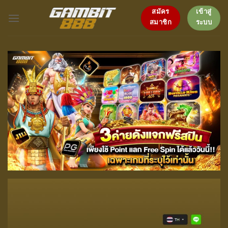
Skip
สมัคร
เข้าสู่
to
สมาชิก
ระบบ
content