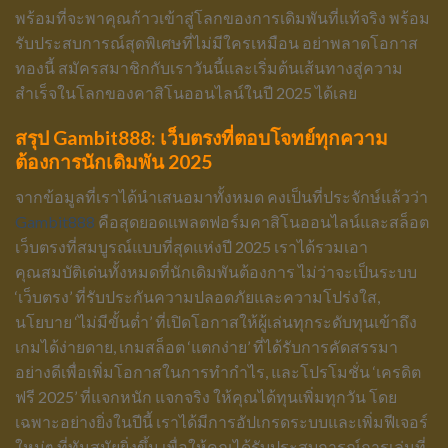
พร้อมที่จะพาคุณก้าวเข้าสู่โลกของการเดิมพันที่แท้จริง พร้อม
รับประสบการณ์สุดพิเศษที่ไม่มีใครเหมือน อย่าพลาดโอกาส
ทองนี้ สมัครสมาชิกกับเราวันนี้และเริ่มต้นเส้นทางสู่ความ
สำเร็จในโลกของคาสิโนออนไลน์ในปี 2025 ได้เลย
สรุป Gambit888: เว็บตรงที่ตอบโจทย์ทุกความ
ต้องการนักเดิมพัน 2025
จากข้อมูลที่เราได้นำเสนอมาทั้งหมด คงเป็นที่ประจักษ์แล้วว่า
Gambit888
คือสุดยอดแพลตฟอร์มคาสิโนออนไลน์และสล็อต
เว็บตรงที่สมบูรณ์แบบที่สุดแห่งปี 2025 เราได้รวมเอา
คุณสมบัติเด่นทั้งหมดที่นักเดิมพันต้องการ ไม่ว่าจะเป็นระบบ
‘เว็บตรง’ ที่รับประกันความปลอดภัยและความโปร่งใส,
นโยบาย ‘ไม่มีขั้นต่ำ’ ที่เปิดโอกาสให้ผู้เล่นทุกระดับทุนเข้าถึง
เกมได้ง่ายดาย, เกมสล็อต ‘แตกง่าย’ ที่ได้รับการคัดสรรมา
อย่างดีเพื่อเพิ่มโอกาสในการทำกำไร, และโปรโมชั่น ‘เครดิต
ฟรี 2025’ ที่แจกหนัก แจกจริง ให้คุณได้ทุนเพิ่มทุกวัน โดย
เฉพาะอย่างยิ่งในปีนี้ เราได้มีการอัปเกรดระบบและเพิ่มฟีเจอร์
ใหม่ๆ ที่ทันสมัยยิ่งขึ้น เพื่อให้คุณได้รับประสบการณ์การเล่นที่